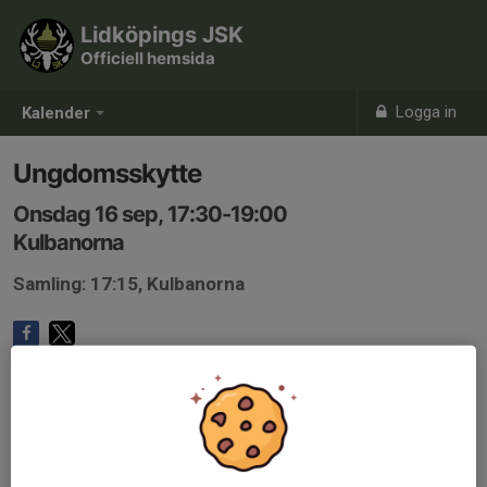
Lidköpings JSK
Officiell hemsida
Logga in
Kalender
Ungdomsskytte
Onsdag 16 sep, 17:30-19:00
Kulbanorna
Samling: 17:15, Kulbanorna