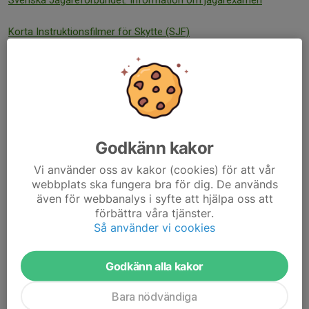
Svenska Jägareförbundet: Information om jägarexamen
Korta Instruktionsfilmer för Skytte (SJF)
Närliggande Klubbar
Skövde JSK
Tibro JSK
Godkänn kakor
Götene SSK
Vi använder oss av kakor (cookies) för att vår
Falköping SG
webbplats ska fungera bra för dig. De används
även för webbanalys i syfte att hjälpa oss att
förbättra våra tjänster.
Svegeråsen JSK
Så använder vi cookies
Sponsorer
Godkänn alla kakor
Sparbanken Lidköping
Bara nödvändiga