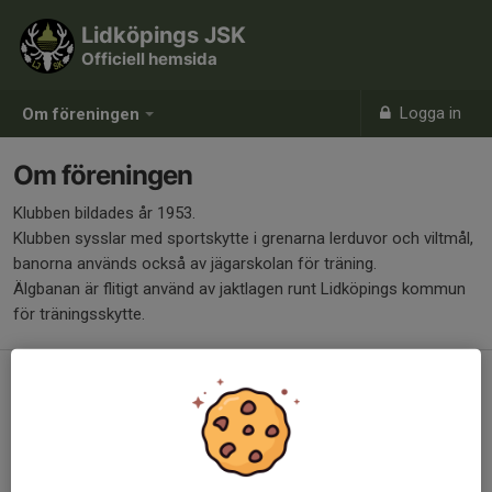
Lidköpings JSK
Officiell hemsida
Logga in
Om föreningen
Om föreningen
Klubben bildades år 1953.
Klubben sysslar med sportskytte i grenarna lerduvor och viltmål,
banorna används också av jägarskolan för träning.
Älgbanan är flitigt använd av jaktlagen runt Lidköpings kommun
för träningsskytte.