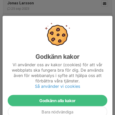
Jonas Larsson
25 sep 2023
Vill tacka för kulstigen som gick av stapeln i lördags (23/9)
Det var en enkel och trevlig tillställning även om mitt egna
skytte lämnade mer att önska.... :)
Jag har dock 2 önskemål inför kommande kulstigar.
1. Jag skulle önska att det vid varje station fanns en
Godkänn kakor
måltavla intill skjutplatsen så att man kan närmare kan
studera och begrunda målet & träffområdet. (har funnits
Vi använder oss av kakor (cookies) för att vår
tidigare)
webbplats ska fungera bra för dig. De används
2. När Ni markerar och läser upp resultaten så hade jag
även för webbanalys i syfte att hjälpa oss att
önskat att man börjar läsa upp den sämsta poängen först.
förbättra våra tjänster.
Ex. 3:a, 4:a, 5:a, 5:a (har gjorts tidigare)
Så använder vi cookies
Godkänn alla kakor
1
Bara nödvändiga