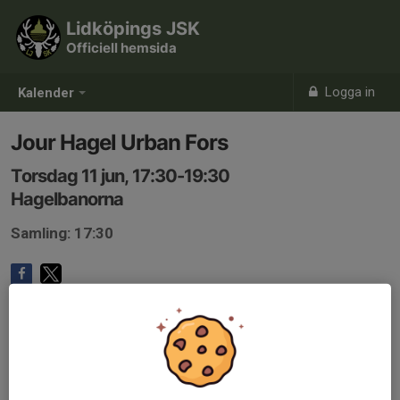
Lidköpings JSK
Officiell hemsida
Logga in
Kalender
Jour Hagel Urban Fors
Torsdag 11 jun, 17:30-19:30
Hagelbanorna
Samling: 17:30