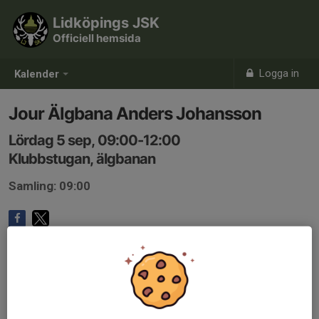
Lidköpings JSK
Officiell hemsida
Logga in
Kalender
Jour Älgbana Anders Johansson
Lördag 5 sep, 09:00-12:00
Klubbstugan, älgbanan
Samling: 09:00