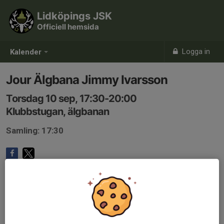
Lidköpings JSK
Officiell hemsida
Logga in
Kalender
Jour Älgbana Jimmy Ivarsson
Torsdag 10 sep, 17:30-20:00
Klubbstugan, älgbanan
Samling: 17:30