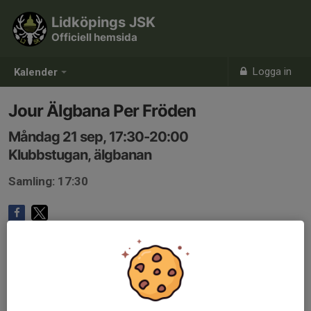
Lidköpings JSK
Officiell hemsida
Logga in
Kalender
Jour Älgbana Per Fröden
Måndag 21 sep, 17:30-20:00
Klubbstugan, älgbanan
Samling: 17:30