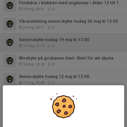
Föräldrar i klubben med ungdomar i ålder 12 till 15 år.
28 maj, 09:41
0
Våravslutning seniorskytte tisdag 26 maj kl 13.00
24 maj, 20:11
0
Seniorskytte tisdag 19 maj kl 13.00
15 maj, 13:10
0
Wirebyte på grisbanan klart. Klart för att skjuta.
14 maj, 14:18
0
Seniorskytte tisdag 12 maj kl 13.00
11 maj, 09:08
0
Wire till grisbana gick av idag. En ny bör införskaffas
5 maj, 13:40
0
Seniorskytte tisdag 5 maj kl 13.00
3 maj, 12:54
0