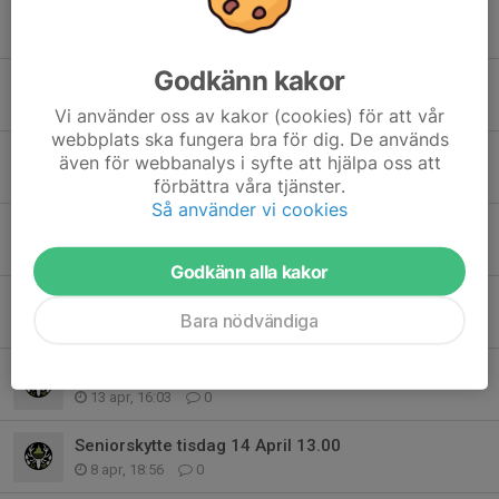
Seniorskytte tisdag 12 maj kl 13.00
11 maj, 09:08
0
Godkänn kakor
Wire till grisbana gick av idag. En ny bör införskaffas
5 maj, 13:40
0
Vi använder oss av kakor (cookies) för att vår
webbplats ska fungera bra för dig. De används
Seniorskytte tisdag 5 maj kl 13.00
även för webbanalys i syfte att hjälpa oss att
3 maj, 12:54
0
förbättra våra tjänster.
Så använder vi cookies
Seniorskytte tisdag 28 april 13.00
25 apr, 22:14
0
Godkänn alla kakor
Seniorskytte på älgbanan tisdag 21 april kl 13.00
Bara nödvändiga
17 apr, 10:12
0
Tisdagsskeeten
13 apr, 16:03
0
Seniorskytte tisdag 14 April 13.00
8 apr, 18:56
0