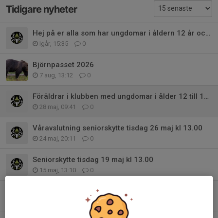
Tidigare nyheter
Hej på er alla som har ungdomar i åldern 12 år och uppåt.
Igår, 15:35
0
Björnpasset 2026
7 aug, 13:12
0
Föräldrar i klubben med ungdomar i ålder 12 till 15 år.
28 maj, 09:41
0
Våravslutning seniorskytte tisdag 26 maj kl 13.00
24 maj, 20:11
0
Seniorskytte tisdag 19 maj kl 13.00
15 maj, 13:10
0
Wirebyte på grisbanan klart. Klart för att skjuta.
14 maj, 14:18
0