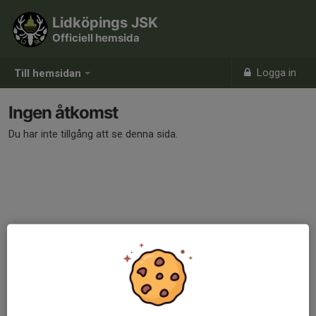
Lidköpings JSK
Officiell hemsida
Logga in
Till hemsidan
Ingen åtkomst
Du har inte tillgång att se denna sida.