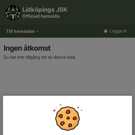
Lidköpings JSK
Officiell hemsida
Logga in
Till hemsidan
Ingen åtkomst
Du har inte tillgång att se denna sida.